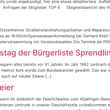
ereits vorab angekündigt, hier eine etwas detailliertere A
ragen der Mitglieder TOP 4 Tätigkeitsbericht des Vo
 Zotzenheimer StraßeInstandhaltungsarbeiten und Reparatur
nlass ab 18:00UhrSpansauessenAnmeldung bei Gerhard Knel
tgliederversammlung mit Vorstandswahlen Die Termine als P
stag der Bürgerliste Sprendli
begann alles bereits vor 41 Jahren. Im Jahr 1982 zerbrach di
i. Helmut Kohl wurde zum Bundeskanzler gewählt. Das war e
 auch auf lokaler Ebene […]
eier
 wenn Ihr anlässlich der Feierlichkeiten zum 40jährigen Bes
kleinen Umtrunk in unserer Geschäftstelle vorbeikommen wü