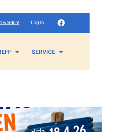
ed werden!
Log-In
REFF
SERVICE