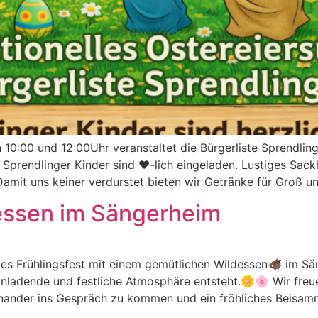
00 und 12:00Uhr veranstaltet die Bürgerliste Sprendlingen
 Sprendlinger Kinder sind ❤️-lich eingeladen. Lustiges Sa
it uns keiner verdurstet bieten wir Getränke für Groß un
dessen im Sängerheim
iges Frühlingsfest mit einem gemütlichen Wildessen🐗 im Sän
nladende und festliche Atmosphäre entsteht.🌼🌸 Wir freu
inander ins Gespräch zu kommen und ein fröhliches Beisa