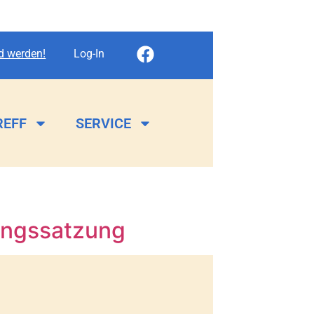
ed werden!
Log-In
REFF
SERVICE
ungssatzung